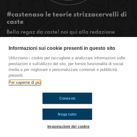
#castenaso le teorie strizzacervelli di
caste
Bella regaz da caste! noi qui alla redazione
abbiamo fatto alcune teorie inquietanti sui
cartoni animati della nostra infanzia... e voi ne
Informazioni sui cookie presenti in questo sito
sapete qualcuna? scriveteci in tanti!
Utilizziamo i cookie per raccogliere e analizzare informazioni sulle
#OkkinSu www.radioimmaginaria.it
prestazioni e sull'utilizzo del sito, per fornire funzionalità di social
media e per migliorare e personalizzare contenuti e pubblicità
Castenaso
presenti.
Per saperne di più
Ti è piaciuto? Condividilo!
Consenti
Nega tutto
Impostazioni dei cookie