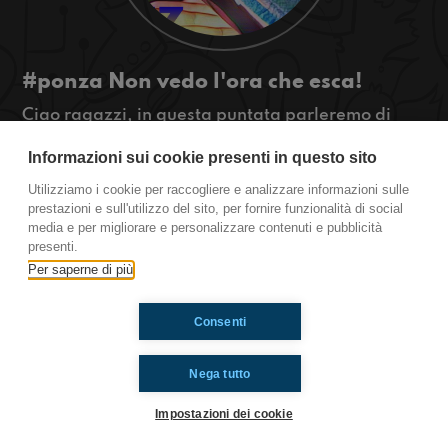
#ponza Non vedo l'ora che esca!
Ciao ragazzi, in questa puntata parleremo di
una cosa positiva ma anche negativa...
Informazioni sui cookie presenti in questo sito
#OkkinSu www.radioimmaginaria.it
Utilizziamo i cookie per raccogliere e analizzare informazioni sulle
Ponza
prestazioni e sull'utilizzo del sito, per fornire funzionalità di social
media e per migliorare e personalizzare contenuti e pubblicità
presenti.
Per saperne di più
Ti è piaciuto? Condividilo!
Consenti
Nega tutto
Impostazioni dei cookie