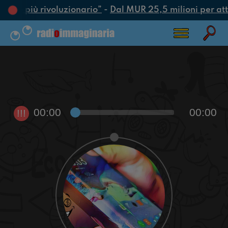
’atto più rivoluzionario”
-
Dal MUR 25,5 milioni per attra
00:00
00:00
!!!