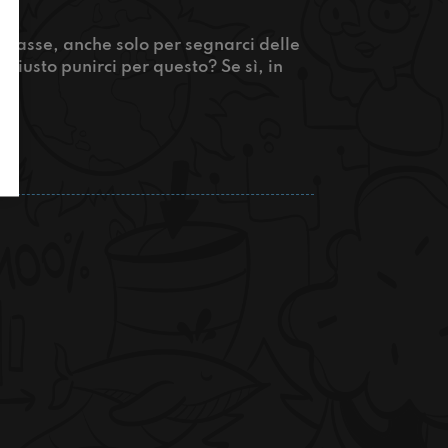
n classe, anche solo per segnarci delle
giusto punirci per questo? Se sì, in