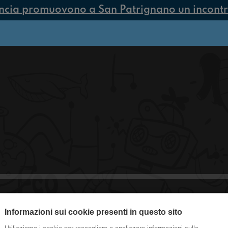
ncia promuovono a San Patrignano un incontro
Informazioni sui cookie presenti in questo sito
#castelguelfo Scemo chi legge