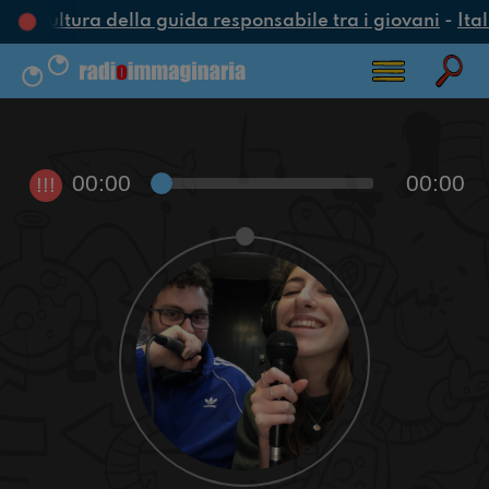
a cultura della guida responsabile tra i giovani
-
Ital
00:00
00:00
!!!