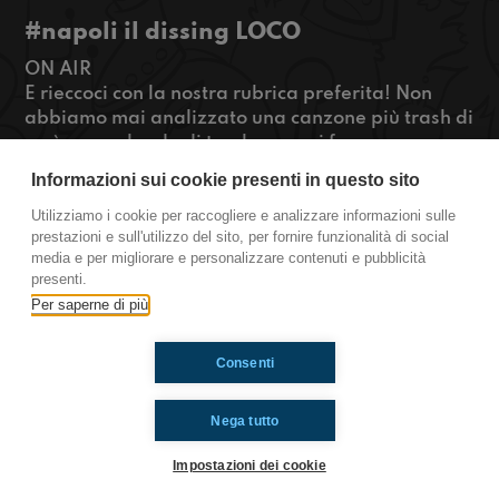
#napoli il dissing LOCO
ON AIR
E rieccoci con la nostra rubrica preferita! Non
abbiamo mai analizzato una canzone più trash di
così...e parlando di trash come si fa a non
nominare i vari dissing che si stanno susseguendo
Informazioni sui cookie presenti in questo sito
negli mesi nella scena napoletana? Ascoltateci
per saperne di più!
Utilizziamo i cookie per raccogliere e analizzare informazioni sulle
prestazioni e sull'utilizzo del sito, per fornire funzionalità di social
#Okkinsù www.radioimmaginaria.it
media e per migliorare e personalizzare contenuti e pubblicità
presenti.
Napoli
Per saperne di più
Consenti
Ti è piaciuto? Condividilo!
Nega tutto
Impostazioni dei cookie