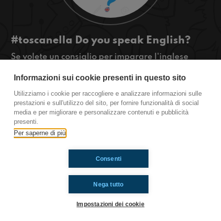
#toscanella Do you speak English?
Se volete un consiglio per imparare l'inglese
ascoltateci!
Informazioni sui cookie presenti in questo sito
#OkkinSu www.radioimmaginaria.it
Utilizziamo i cookie per raccogliere e analizzare informazioni sulle
Toscanella
prestazioni e sull'utilizzo del sito, per fornire funzionalità di social
media e per migliorare e personalizzare contenuti e pubblicità
presenti.
Per saperne di più
Ti è piaciuto? Condividilo!
Consenti
Nega tutto
Impostazioni dei cookie