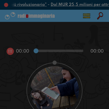
atto più rivoluzionario”
-
Dal MUR 25,5 milioni per attrar
00:00
00:00
!!!