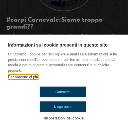
#carpi Carnevale:Siamo troppo
grandi??
Le interrogazioni di educazione fisica sono utili...
scopritelo in questa puntata
Informazioni sui cookie presenti in questo sito
#OkkinSu www.radioimmaginaria.it
Utilizziamo i cookie per raccogliere e analizzare informazioni sulle
prestazioni e sull'utilizzo del sito, per fornire funzionalità di social
Carpi
media e per migliorare e personalizzare contenuti e pubblicità
presenti.
Per saperne di più
Ti è piaciuto? Condividilo!
Consenti
Nega tutto
Impostazioni dei cookie