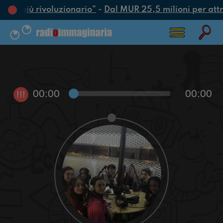
atto più rivoluzionario”
-
Dal MUR 25,5 milioni per attrar
00:00
00:00
!!!