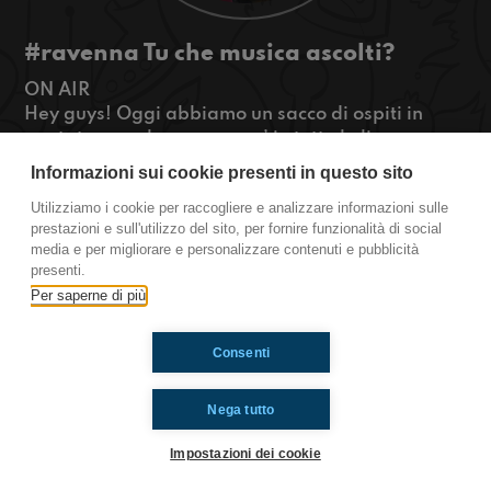
#ravenna Tu che musica ascolti?
ON AIR
Hey guys! Oggi abbiamo un sacco di ospiti in
puntata e parleremo un po’ in tutte le lingue, ma
il punto è: che tipo di musica si ascolta nelle varie
Informazioni sui cookie presenti in questo sito
parti del mondo? E voi? Cosa ascoltate?
Utilizziamo i cookie per raccogliere e analizzare informazioni sulle
#OkkinSu www.radioimmaginaria.it
prestazioni e sull'utilizzo del sito, per fornire funzionalità di social
media e per migliorare e personalizzare contenuti e pubblicità
Ravenna
presenti.
Per saperne di più
Ti è piaciuto? Condividilo!
Consenti
Nega tutto
Impostazioni dei cookie