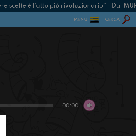
 scelte è l’atto più rivoluzionario”
-
Dal MUR 2
MENU
CERCA
00:00