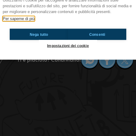
Utilizziamo i cookie per raccogliere e analizzare informazioni sulle
prestazioni e sull'utilizzo del sito, per fornire funzionalità di social media e
#bruxelles Mais comment ça tu pars e
per migliorare e personalizzare contenuti e pubblicità presenti.
Salut tout le monde! Aujourd’hui, comme à chaqu
Per saperne di più
qu’il s’est passé en ce dernier mois de février e
l’italien en moins de deux semaines!! Écoutez po
Nega tutto
Consenti
#ToiAussi www.radioimmaginaria.it
Impostazioni dei cookie
Ti è piaciuto? Condividilo!