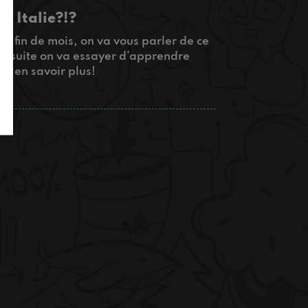
n Italie?!?
e fin de mois, on va vous parler de ce
t ensuite on va essayer d’apprendre
ur en savoir plus!