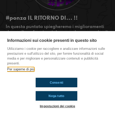
#ponza IL RITORNO DI... !!
In questa puntata spiegheremo i miglioramenti
che vogliono fare i social, ma parleremo anche di
un ritorno grande....
Informazioni sui cookie presenti in questo sito
#OkkinSu www.radioimmaginaria.it
Utilizziamo i cookie per raccogliere e analizzare informazioni sulle
prestazioni e sull'utilizzo del sito, per fornire funzionalità di social
Ponza
media e per migliorare e personalizzare contenuti e pubblicità
presenti.
Per saperne di più
Ti è piaciuto? Condividilo!
Consenti
Nega tutto
Impostazioni dei cookie