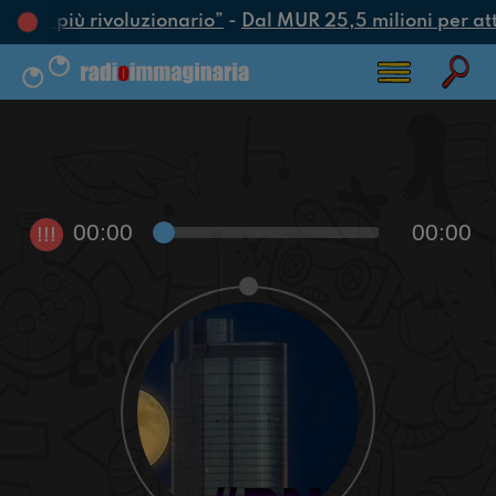
’atto più rivoluzionario”
-
Dal MUR 25,5 milioni per attra
00:00
00:00
!!!