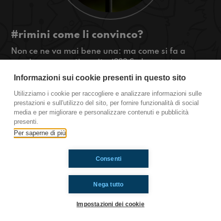
#rimini come li convinco?
Non ce ne va mai bene una: ma come si fa a
convincere questi genitori??? Se lo sapete
ditecelo!
Informazioni sui cookie presenti in questo sito
#OkkinSu www.radioimmaginaria.it
Utilizziamo i cookie per raccogliere e analizzare informazioni sulle
prestazioni e sull'utilizzo del sito, per fornire funzionalità di social
Rimini
media e per migliorare e personalizzare contenuti e pubblicità
presenti.
Per saperne di più
Ti è piaciuto? Condividilo!
Consenti
Nega tutto
Impostazioni dei cookie