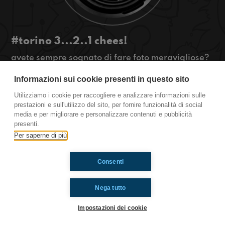
#torino 3...2..1 chees!
avete sempre sognato di fare foto meravigliose?
... allora siete nel posto giusto!... più o meno
Informazioni sui cookie presenti in questo sito
www.radioimmaginaria.it #okkinsu
Utilizziamo i cookie per raccogliere e analizzare informazioni sulle
Torino
prestazioni e sull'utilizzo del sito, per fornire funzionalità di social
media e per migliorare e personalizzare contenuti e pubblicità
presenti.
Per saperne di più
Ti è piaciuto? Condividilo!
Consenti
Nega tutto
Impostazioni dei cookie