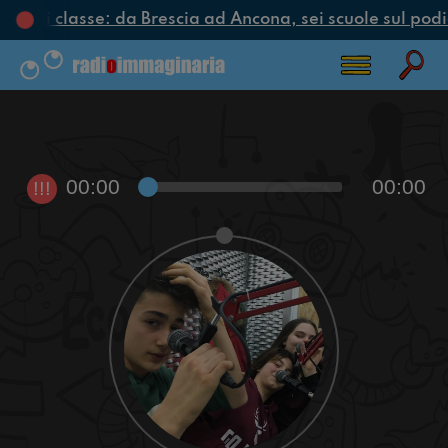
iclo di classe: da Brescia ad Ancona, sei scuole sul podio
00:00
00:00
!!!