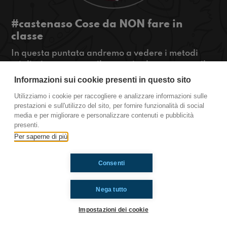
#castenaso Cose da NON fare in
classe
In questa puntata andremo a vedere i metodi
migliori per passare il tempo in classe mentre il
professore spiega e voi vi annoiate... il tutto
Informazioni sui cookie presenti in questo sito
condito da una nota supereroistica
Utilizziamo i cookie per raccogliere e analizzare informazioni sulle
#OkkinSu www.radioimmaginaria.it
prestazioni e sull'utilizzo del sito, per fornire funzionalità di social
media e per migliorare e personalizzare contenuti e pubblicità
Castenaso
presenti.
Per saperne di più
Ti è piaciuto? Condividilo!
Consenti
Nega tutto
Impostazioni dei cookie