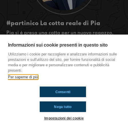
#partinico La cotta reale di Pia
Pia si è presa una cotta per un nuovo ragazzo,
ma questa volta... è REALE!
Informazioni sui cookie presenti in questo sito
#OkkinSu www.radioimmaginaria.it
Utilizziamo i cookie per raccogliere e analizzare informazioni sulle
Partinico
prestazioni e sull'utilizzo del sito, per fornire funzionalità di social
media e per migliorare e personalizzare contenuti e pubblicità
presenti.
Per saperne di più
Ti è piaciuto? Condividilo!
Consenti
Nega tutto
Impostazioni dei cookie