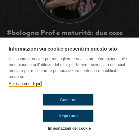
#bologna Prof e maturità: due cose
terribili!
Informazioni sui cookie presenti in questo sito
#OkkinSu www.radioimmaginaria.it
Utilizziamo i cookie per raccogliere e analizzare informazioni sulle
prestazioni e sull'utilizzo del sito, per fornire funzionalità di social
media e per migliorare e personalizzare contenuti e pubblicità
presenti.
Ti è piaciuto? Condividilo!
Per saperne di più
Consenti
Nega tutto
Impostazioni dei cookie