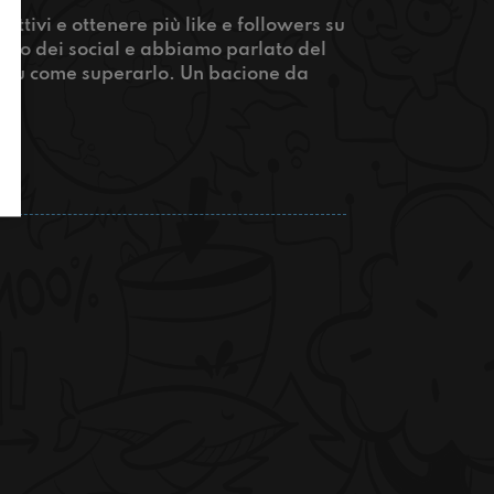
ttivi e ottenere più like e followers su
bito dei social e abbiamo parlato del
 su come superarlo. Un bacione da