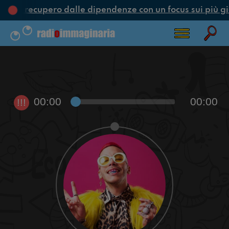
ne e recupero dalle dipendenze con un focus sui più gi
00:00
00:00
!!!