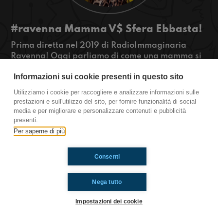
#ravenna Mamma V$ Sfera Ebbasta!
Prima diretta nel 2019 di RadioImmaginaria
Ravenna! Oggi parliamo di come una mamma si
sia scagliata sui social contro Sfera Ebbasta; se
Informazioni sui cookie presenti in questo sito
volete saperne di più... STAY TUNED!
#OkkinSu www.radioimmaginaria.it
Utilizziamo i cookie per raccogliere e analizzare informazioni sulle
prestazioni e sull'utilizzo del sito, per fornire funzionalità di social
Ravenna
media e per migliorare e personalizzare contenuti e pubblicità
presenti.
Per saperne di più
Ti è piaciuto? Condividilo!
Consenti
Nega tutto
Impostazioni dei cookie