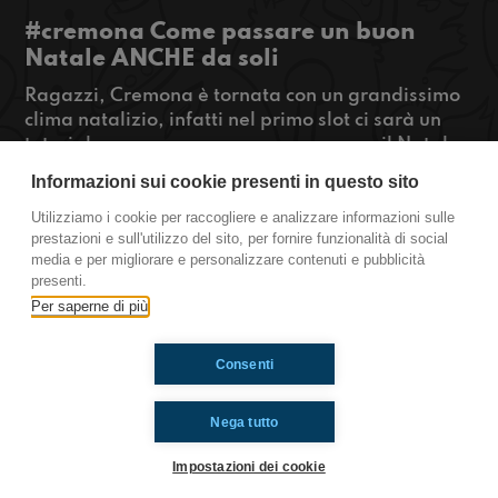
#cremona Come passare un buon
Natale ANCHE da soli
Ragazzi, Cremona è tornata con un grandissimo
clima natalizio, infatti nel primo slot ci sarà un
tutorial su come passare e non passare il Natale
da soli, poi torna l'Atuttabirra con il primo gran
Informazioni sui cookie presenti in questo sito
premio di Formula-e.
Bun ascolto e buon Natale
Utilizziamo i cookie per raccogliere e analizzare informazioni sulle
prestazioni e sull'utilizzo del sito, per fornire funzionalità di social
#OkkinSu www.radioimmaginaria.it
media e per migliorare e personalizzare contenuti e pubblicità
presenti.
Cremona
Per saperne di più
Consenti
Ti è piaciuto? Condividilo!
Nega tutto
Impostazioni dei cookie