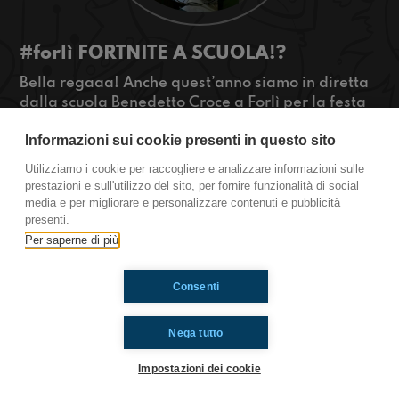
#forlì FORTNITE A SCUOLA!?
Bella regaaa! Anche quest’anno siamo in diretta
dalla scuola Benedetto Croce a Forlì per la festa
di Natale, c’è addirittura un torneo di Fortnite e
Informazioni sui cookie presenti in questo sito
degli esperti ce ne parleranno in puntata.
#OkkinSu www.radioimmaginaria.it
Utilizziamo i cookie per raccogliere e analizzare informazioni sulle
prestazioni e sull'utilizzo del sito, per fornire funzionalità di social
Forlì
media e per migliorare e personalizzare contenuti e pubblicità
presenti.
Per saperne di più
Ti è piaciuto? Condividilo!
Consenti
Nega tutto
Impostazioni dei cookie