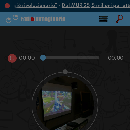
’atto più rivoluzionario”
-
Dal MUR 25,5 milioni per attrar
00:00
00:00
!!!