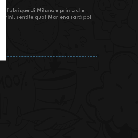
 al Fabrique di Milano e prima che
amerini, sentite qua! Marlena sarà poi