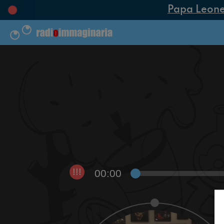
Papa Leone XI
00:00
!!!