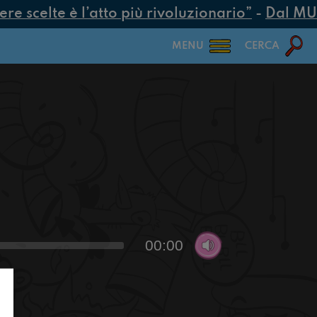
 scelte è l’atto più rivoluzionario”
-
Dal MUR 2
MENU
CERCA
00:00