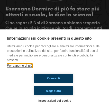
#sarnano Dormire di più fa stare più
attenti a scuola, lo dice la scienza!
Ciao ragazzi! Noi di Sarnano abbiamo scoperto
che se la scuola iniziasse più tardi, saremmo tutti
più attenti, noi lo abbiamo sempre detto, ma ora
Informazioni sui cookie presenti in questo sito
la scienza conferma! Poi vi spiegheremo come
fare un presepe coi fiocchi!
Utilizziamo i cookie per raccogliere e analizzare informazioni sulle
#OkkinSu www.radioimmaginaria.it
prestazioni e sull'utilizzo del sito, per fornire funzionalità di social
media e per migliorare e personalizzare contenuti e pubblicità
Sarnano
presenti.
Per saperne di più
Ti è piaciuto? Condividilo!
Consenti
Nega tutto
Impostazioni dei cookie