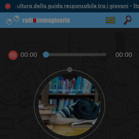
una cultura della guida responsabile tra i giovani
-
It
00:00
00:00
!!!