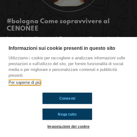
#bologna Come sopravvivere al
CENONEE
l natale é alle porte! Questo significa tra le altre
cose rivedere tutti i parenti, PANICO!
Informazioni sui cookie presenti in questo sito
#OkkinSu www.radioimmaginaria.it
Utilizziamo i cookie per raccogliere e analizzare informazioni sulle
prestazioni e sull'utilizzo del sito, per fornire funzionalità di social
Bologna
media e per migliorare e personalizzare contenuti e pubblicità
presenti.
Per saperne di più
Ti è piaciuto? Condividilo!
Consenti
Nega tutto
Impostazioni dei cookie