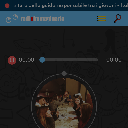
na cultura della guida responsabile tra i giovani
-
Ita
00:00
00:00
!!!