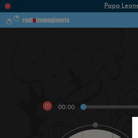
Papa Leone X
00:00
!!!