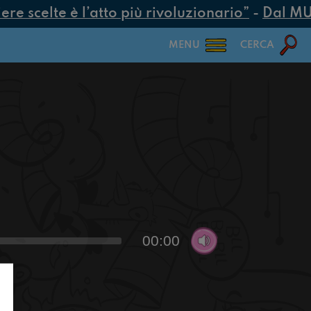
e scelte è l’atto più rivoluzionario”
-
Dal MUR 
MENU
CERCA
00:00