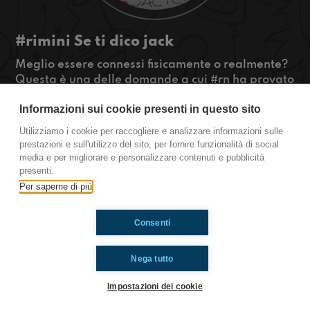
#rimini Se ti dico jack
Meglio essere connessi fisicamente o realmente?
Questa è una delle domande a cui #rn ha provato
a rispondere. Fateci sapere anche voi cosa ne
Informazioni sui cookie presenti in questo sito
pensate.
#OkkinSu www.radioimmaginaria.it
Utilizziamo i cookie per raccogliere e analizzare informazioni sulle
prestazioni e sull'utilizzo del sito, per fornire funzionalità di social
Rimini
media e per migliorare e personalizzare contenuti e pubblicità
presenti.
Per saperne di più
Ti è piaciuto? Condividilo!
Consenti
Nega tutto
Impostazioni dei cookie