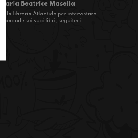
 Maria Beatrice Masella
lla libreria Atlantide per intervistare
 domande sui suoi libri, seguiteci!