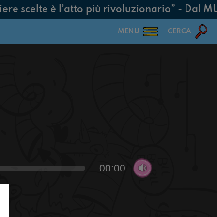
e scelte è l’atto più rivoluzionario”
-
Dal MUR 
MENU
CERCA
00:00