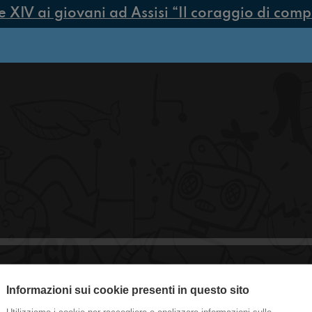
IV ai giovani ad Assisi “Il coraggio di compier
Informazioni sui cookie presenti in questo sito