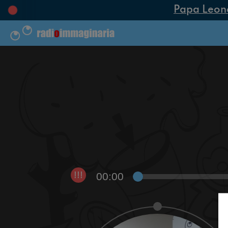
Papa Leone X
00:00
!!!