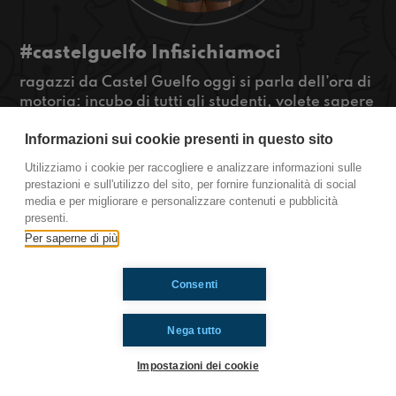
#castelguelfo Infisichiamoci
ragazzi da Castel Guelfo oggi si parla dell’ora di
motoria: incubo di tutti gli studenti, volete sapere
perché? Continuate ad ascoltare! Anche voi
Informazioni sui cookie presenti in questo sito
odiate l’ora di educazione fisica?
#OkkinSu www.radioimmaginaria.it
Utilizziamo i cookie per raccogliere e analizzare informazioni sulle
prestazioni e sull'utilizzo del sito, per fornire funzionalità di social
Castel Guelfo
media e per migliorare e personalizzare contenuti e pubblicità
presenti.
Per saperne di più
Ti è piaciuto? Condividilo!
Consenti
Nega tutto
Impostazioni dei cookie