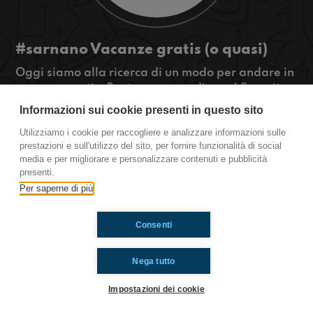
#sarnano Vacanze gratis (o quasi)
Oggi siamo alla ricerca di un modo per andare in
vacanza gratis. Basta avere un divano! Scoprite
perché nella nostra puntata!
Informazioni sui cookie presenti in questo sito
#OkkinSu www.radioimmaginaria.it
Utilizziamo i cookie per raccogliere e analizzare informazioni sulle
prestazioni e sull'utilizzo del sito, per fornire funzionalità di social
Sarnano
media e per migliorare e personalizzare contenuti e pubblicità
presenti.
Per saperne di più
Ti è piaciuto? Condividilo!
Consenti
Nega tutto
Impostazioni dei cookie