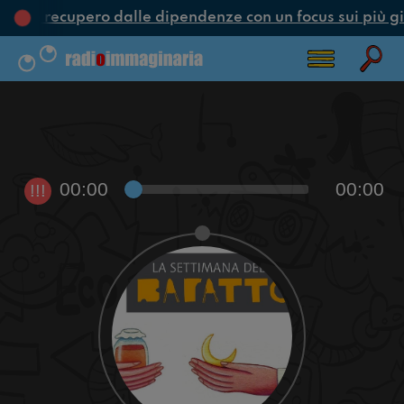
one e recupero dalle dipendenze con un focus sui più gi
00:00
00:00
!!!