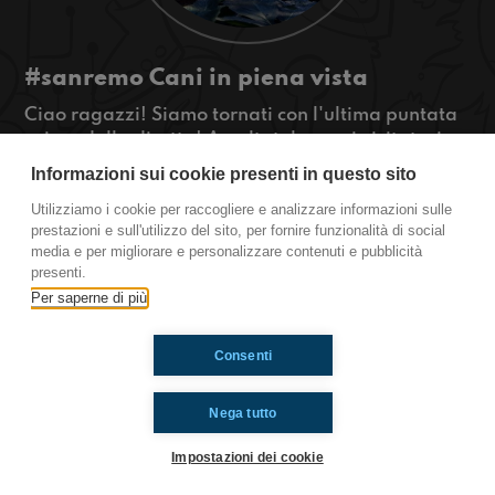
#sanremo Cani in piena vista
Ciao ragazzi! Siamo tornati con l'ultima puntata
prima della diretta! Ascoltatela e poi visitateci
sul nostro nuovo sito
Informazioni sui cookie presenti in questo sito
#OkkinSu www.radioimmaginaria.it
Utilizziamo i cookie per raccogliere e analizzare informazioni sulle
prestazioni e sull'utilizzo del sito, per fornire funzionalità di social
Sanremo
media e per migliorare e personalizzare contenuti e pubblicità
presenti.
Per saperne di più
Ti è piaciuto? Condividilo!
Consenti
Nega tutto
Impostazioni dei cookie