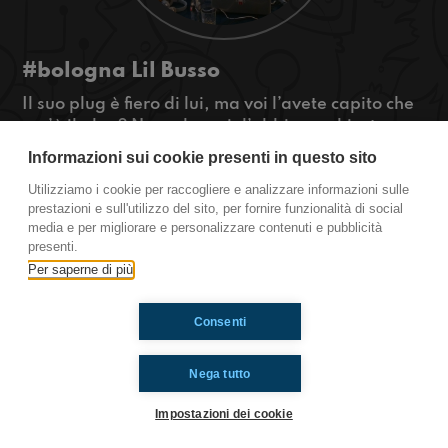
#bologna Lil Busso
Il suo plug è fiero di lui, ma voi l’avete capito che
cos’è il plug? Neanche noi, l’abbiamo chiesto
direttamente a lui, Lil Busso! Ecco l’intervista!
Informazioni sui cookie presenti in questo sito
#OkkinSu www.radioimmaginaria.it
Utilizziamo i cookie per raccogliere e analizzare informazioni sulle
prestazioni e sull'utilizzo del sito, per fornire funzionalità di social
Bologna
media e per migliorare e personalizzare contenuti e pubblicità
presenti.
Per saperne di più
Ti è piaciuto? Condividilo!
Consenti
Nega tutto
Impostazioni dei cookie