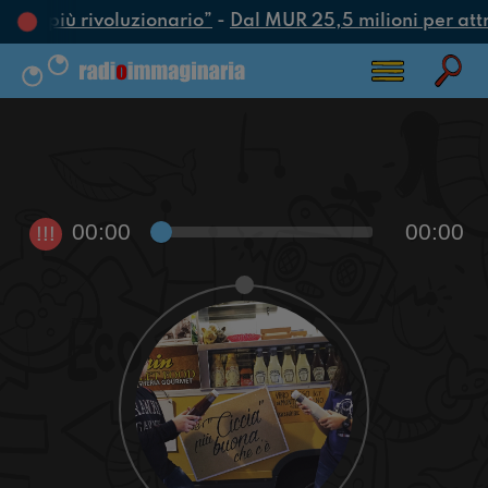
’atto più rivoluzionario”
-
Dal MUR 25,5 milioni per attrar
00:00
00:00
!!!