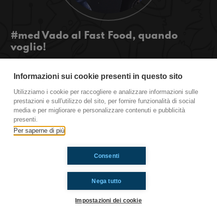
#med Vado al Fast Food, quando
voglio!
Anche voi quando eravate più piccoli o anche
adesso i vostri genitori vi dicevano che mangiare
Informazioni sui cookie presenti in questo sito
cibo Fast Food era dannoso? Ecco... Adesso ce ne
Utilizziamo i cookie per raccogliere e analizzare informazioni sulle
stiamo mangiando 3 a testa!
prestazioni e sull'utilizzo del sito, per fornire funzionalità di social
#OkkinSu www.radioimmaginaria.it
media e per migliorare e personalizzare contenuti e pubblicità
presenti.
Per saperne di più
Ti è piaciuto? Condividilo!
Consenti
Nega tutto
Impostazioni dei cookie