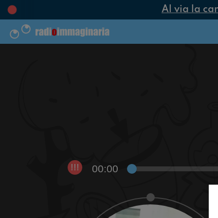
Al via la ca
00:00
!!!