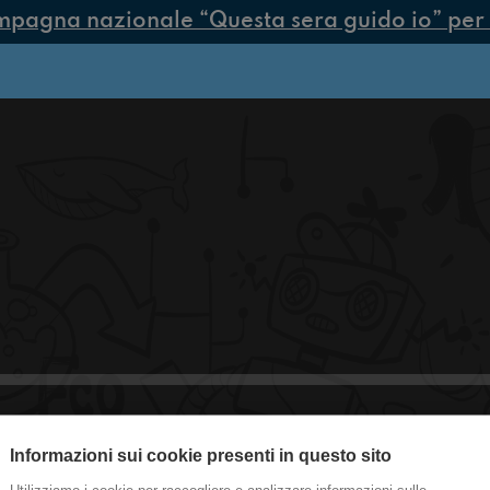
mpagna nazionale “Questa sera guido io” per p
Informazioni sui cookie presenti in questo sito