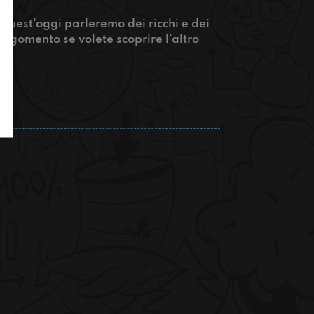
quest'oggi parleremo dei ricchi e dei
 argomento se volete scoprire l'altro