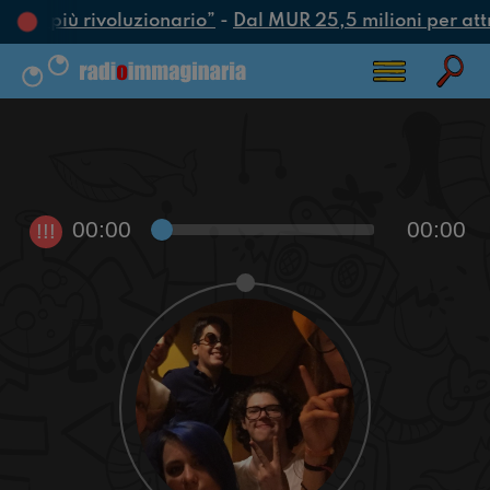
’atto più rivoluzionario”
-
Dal MUR 25,5 milioni per attrar
00:00
00:00
!!!