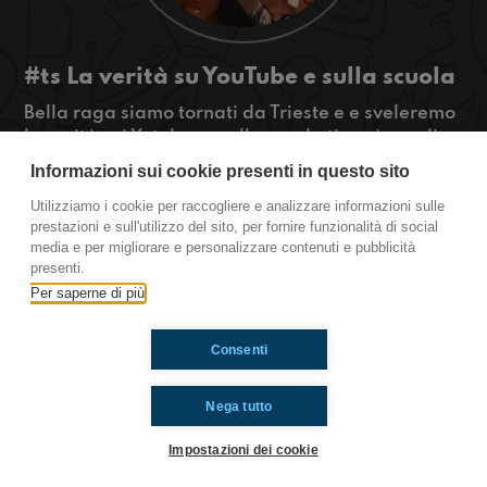
#ts La verità su YouTube e sulla scuola
Bella raga siamo tornati da Trieste e e sveleremo
la verità sui Yotuber e sulla scuola tipo: è meglio
il liceo scientifico o l' artistico?
Informazioni sui cookie presenti in questo sito
#OkkinSu www.radioimmaginaria.it
Utilizziamo i cookie per raccogliere e analizzare informazioni sulle
prestazioni e sull'utilizzo del sito, per fornire funzionalità di social
Trieste
media e per migliorare e personalizzare contenuti e pubblicità
presenti.
Per saperne di più
Ti è piaciuto? Condividilo!
Consenti
Nega tutto
Impostazioni dei cookie