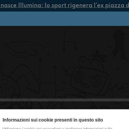
asce Illumina: lo sport rigenera l’ex piazza di
Informazioni sui cookie presenti in questo sito