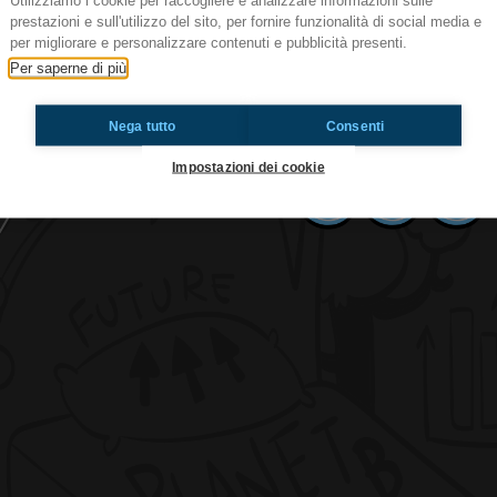
Utilizziamo i cookie per raccogliere e analizzare informazioni sulle
prestazioni e sull'utilizzo del sito, per fornire funzionalità di social media e
per migliorare e personalizzare contenuti e pubblicità presenti.
#tvn Per fortnite!
Per saperne di più
Ma che gioco è questo? Ci tiene attaccati a uno
dipendenza. Ma sarà così bello?
Nega tutto
Consenti
Impostazioni dei cookie
Ti è piaciuto? Condividilo!