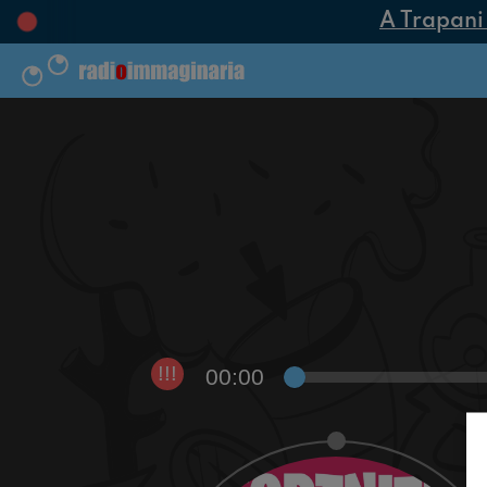
A Trapani n
00:00
!!!