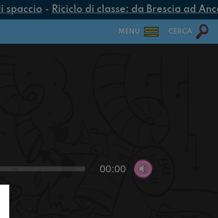
 spaccio
-
Riciclo di classe: da Brescia ad Anco
MENU
CERCA
00:00