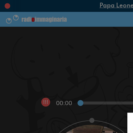
Papa Leone XI
00:00
!!!