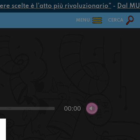
 scelte è l’atto più rivoluzionario”
-
Dal MUR 2
MENU
CERCA
00:00