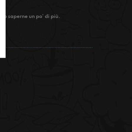
amo saperne un po' di più.