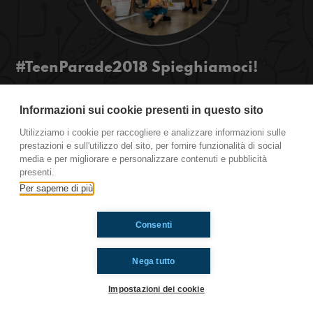
#TeenParade2018 Spieghiamoci!
Bella rega! Inizia ufficialmente Teen Parade e noi
siamo carichissimi!!! Siete curiosi anche voi di
Informazioni sui cookie presenti in questo sito
sapere cosa stiamo combinando? #staytuned
Utilizziamo i cookie per raccogliere e analizzare informazioni sulle
#OkkinSu www.radioimmaginaria.it
prestazioni e sull'utilizzo del sito, per fornire funzionalità di social
media e per migliorare e personalizzare contenuti e pubblicità
presenti.
Ti è piaciuto? Condividilo!
Per saperne di più
Consenti
Nega tutto
Impostazioni dei cookie