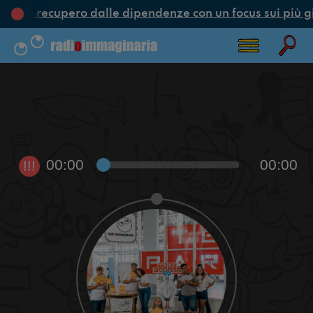
one e recupero dalle dipendenze con un focus sui più g
00:00
00:00
!!!