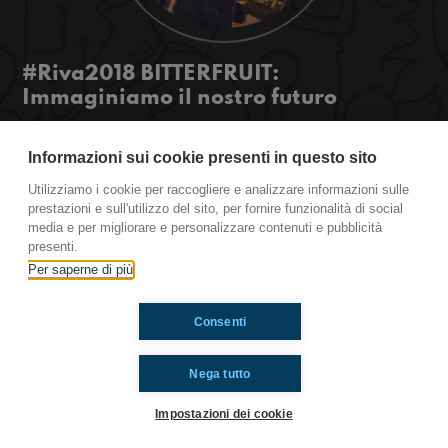
#Riva2018 BITTERFRUIT:
Immaginiamo il nostro futuro
Rega oggi su BITTERFRUIT intervista a
Doublemind & Sam due rapper della sanremese
Informazioni sui cookie presenti in questo sito
super fighi! Parleremo anche di lavoro, futuro e
Utilizziamo i cookie per raccogliere e analizzare informazioni sulle
del nostro festival: Teen Parade! curiosi?
prestazioni e sull'utilizzo del sito, per fornire funzionalità di social
#OkkinSu www.radioimmaginaria.it
media e per migliorare e personalizzare contenuti e pubblicità
presenti.
Per saperne di più
Ti è piaciuto? Condividilo!
Consenti
Nega tutto
Impostazioni dei cookie