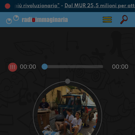
’atto più rivoluzionario”
-
Dal MUR 25,5 milioni per attrar
00:00
00:00
!!!