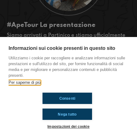
#ApeTour La presentazione
Siamo arrivati a Partinico e stiamo ufficialmente
per partire!
Informazioni sui cookie presenti in questo sito
#OkkinSu www.radioimmaginaria.it
Utilizziamo i cookie per raccogliere e analizzare informazioni sulle
Partinico
prestazioni e sull'utilizzo del sito, per fornire funzionalità di social
media e per migliorare e personalizzare contenuti e pubblicità
presenti.
Per saperne di più
Ti è piaciuto? Condividilo!
Consenti
Nega tutto
Impostazioni dei cookie