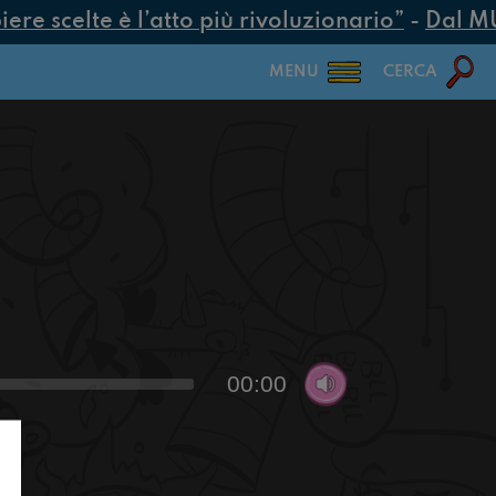
e scelte è l’atto più rivoluzionario”
-
Dal MUR 
MENU
CERCA
00:00