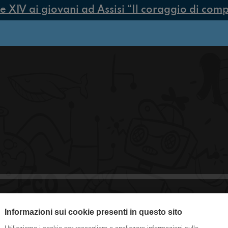
IV ai giovani ad Assisi “Il coraggio di compier
Informazioni sui cookie presenti in questo sito
#na Compleanni estivi