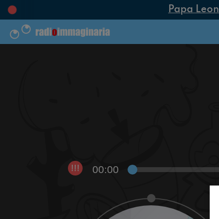
Papa Leone X
00:00
!!!