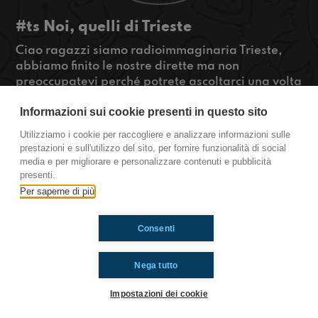
#ts Noi, quelli di Trieste
Ciao ragazzi siamo radioimmaginaria Trieste,
abbiamo finito le nostre dirette ma non
preoccupatevi perché potrete ascoltarci una volta
alla settimana.
Informazioni sui cookie presenti in questo sito
Ma adesso pensiamo a questa puntata in cui
parleremo dei tuffi tipici di trieste ma non solo...
Utilizziamo i cookie per raccogliere e analizzare informazioni sulle
#OkkinSu www.radioimmaginaria.it
prestazioni e sull'utilizzo del sito, per fornire funzionalità di social
media e per migliorare e personalizzare contenuti e pubblicità
Trieste
presenti.
Per saperne di più
Ti è piaciuto? Condividilo!
Consenti
Nega tutto
Impostazioni dei cookie