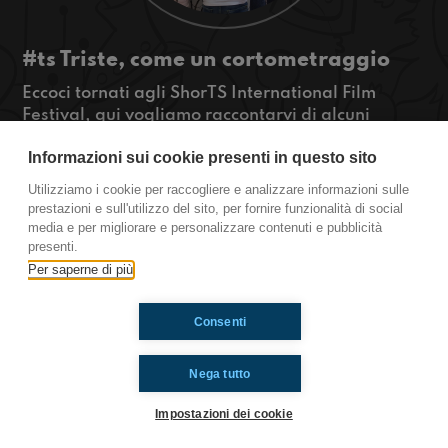
#ts Triste, come un cortometraggio
Eccoci tornati agli ShorTS International Film
Festival, qui vogliamo raccontarvi di alcuni
cortometraggi.. tristi ma perchè sono tutti uguali
Informazioni sui cookie presenti in questo sito
tra di loro?
#OkkinSu www.radioimmaginaria.it
Utilizziamo i cookie per raccogliere e analizzare informazioni sulle
prestazioni e sull'utilizzo del sito, per fornire funzionalità di social
Trieste
media e per migliorare e personalizzare contenuti e pubblicità
presenti.
Per saperne di più
Ti è piaciuto? Condividilo!
Consenti
Nega tutto
Impostazioni dei cookie