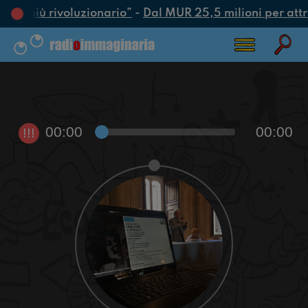
atto più rivoluzionario”
-
Dal MUR 25,5 milioni per attrar
00:00
00:00
!!!