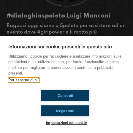
#dialoghiaspoleto Luigi Manconi
Ragazzi oggi siamo a Spoleto per assistere ad un
evento dove #girlpower è il motto più
importante! In questa puntata, però, abbiamo
intervistato l'unico ospite uomo di questi
Informazioni sui cookie presenti in questo sito
#DialoghiaSpoleto: il professor Luigi Manconi,
Utilizziamo i cookie per raccogliere e analizzare informazioni sulle
direttore di #UNAR (Ufficio Nazionale
prestazioni e sull'utilizzo del sito, per fornire funzionalità di social
Antidiscriminazioni Razziali).
media e per migliorare e personalizzare contenuti e pubblicità
#OkkinSu www.radioimmaginaria.it
presenti.
Per saperne di più
Ti è piaciuto? Condividilo!
Consenti
Nega tutto
Impostazioni dei cookie