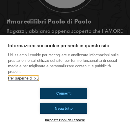
#maredilibri Paolo di Paolo
Ragazzi, abbiamo appena scoperto che l'AMORE
è più complesso di quello che sembri!
Con noi abbiamo Paolo di Paolo, scrittore,
Informazioni sui cookie presenti in questo sito
romantico, che potrebbe darci qualche consiglio
Utilizziamo i cookie per raccogliere e analizzare informazioni sulle
davvero U T I L E
prestazioni e sull'utilizzo del sito, per fornire funzionalità di social
#OkkinSu www.radioimmaginaria.it
media e per migliorare e personalizzare contenuti e pubblicità
presenti.
Per saperne di più
Ti è piaciuto? Condividilo!
Consenti
Nega tutto
Impostazioni dei cookie