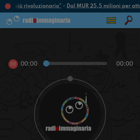
’atto più rivoluzionario”
-
Dal MUR 25,5 milioni per attrar
00:00
00:00
!!!