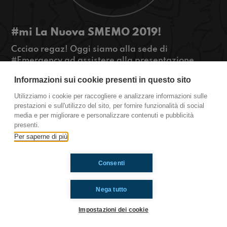
#mi La Nuova SMEMO 2019!
Ccciao regaz! Oggi siamo alla sede di
#Emergency ad assistere alla presentazione
della Smemo 2019! Vi racconteremo tutto e
Informazioni sui cookie presenti in questo sito
faremo anche delle interviste al grande BOSS di
smemoranda Nico Colonna, al FONDATORE di
Utilizziamo i cookie per raccogliere e analizzare informazioni sulle
Emergency Gino Strada e tantissimi altri!
prestazioni e sull'utilizzo del sito, per fornire funzionalità di social
media e per migliorare e personalizzare contenuti e pubblicità
#OkkinSu www.radioimmaginaria.it
presenti.
Per saperne di più
Ti è piaciuto? Condividilo!
Consenti
Nega tutto
Impostazioni dei cookie