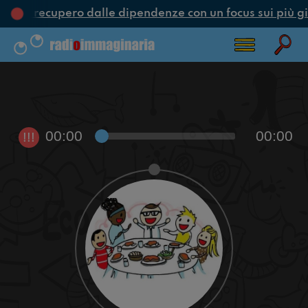
one e recupero dalle dipendenze con un focus sui più gi
00:00
00:00
!!!