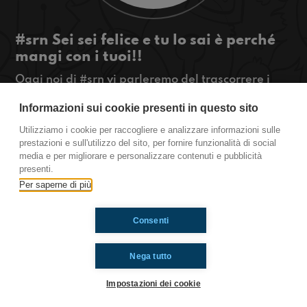
#srn Sei sei felice e tu lo sai è perché
mangi con i tuoi!!
Oggi noi di #srn vi parleremo del trascorrere i
pasti da soli o in compagnia. E voi con chi
Informazioni sui cookie presenti in questo sito
mangiate?
#OkkinSu www.radioimmaginaria.it
Utilizziamo i cookie per raccogliere e analizzare informazioni sulle
prestazioni e sull'utilizzo del sito, per fornire funzionalità di social
Sarnano
media e per migliorare e personalizzare contenuti e pubblicità
presenti.
Per saperne di più
Ti è piaciuto? Condividilo!
Consenti
Nega tutto
Impostazioni dei cookie