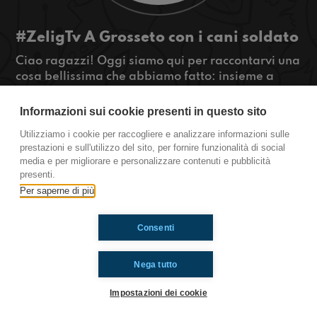
#ZeligTv A Grosseto con i cani soldato
Ciao ragazzi! Oggi siamo qui per raccontarvi una
cosa bellissima che abbiamo fatto: insieme a
Fausto Biloslavo, un grande giornalista di
guerra, siamo andati a Grosseto a vedere come
Informazioni sui cookie presenti in questo sito
vengono allevati i cani soldato… Per noi è stato
Utilizziamo i cookie per raccogliere e analizzare informazioni sulle
molto emozionate, speriamo che lo sia anche per
prestazioni e sull'utilizzo del sito, per fornire funzionalità di social
voi!
media e per migliorare e personalizzare contenuti e pubblicità
#OkkinSu www.radioimmaginaria.it
presenti.
Per saperne di più
Ti è piaciuto? Condividilo!
Consenti
Nega tutto
Impostazioni dei cookie