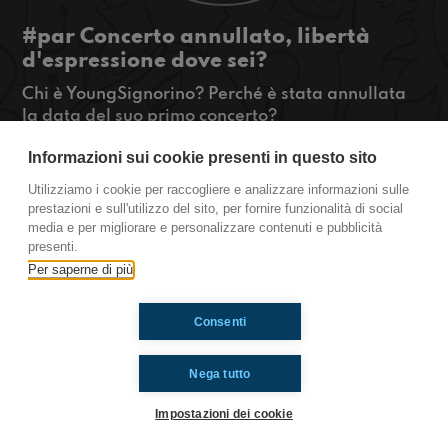
#par Concerto annullato, libertà
d'espressione dove sei?​
Chi è YoungSignorino? Perché è stata annullata
la data del suo primo concerto?
Cercheremo di fare chiarezza intanto che vi
Informazioni sui cookie presenti in questo sito
intratterrete ascoltando qualche consiglio su
FortNite.
Utilizziamo i cookie per raccogliere e analizzare informazioni sulle
#OkkinSu www.radioimmaginaria.it
prestazioni e sull'utilizzo del sito, per fornire funzionalità di social
media e per migliorare e personalizzare contenuti e pubblicità
Partinico
presenti.
Per saperne di più
Ti è piaciuto? Condividilo!
Consenti
Nega tutto
Impostazioni dei cookie