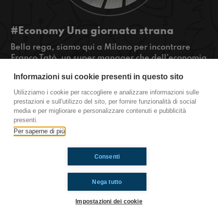
#Economy Una giornata strana
Bella rega, siamo qui a Milano per incontrare
Franco Tatò, un super manager che dell’economia
sa proprio tutto ed è riuscito a risollevare dal
Informazioni sui cookie presenti in questo sito
lastrico moltissime industrie. Volete finalmente
capire cosa sia il business? Volete finalmente
Utilizziamo i cookie per raccogliere e analizzare informazioni sulle
scoprire il lavoro dei vostri genitori?
prestazioni e sull'utilizzo del sito, per fornire funzionalità di social
media e per migliorare e personalizzare contenuti e pubblicità
#OkkinSu www.radioimmaginaria.it
presenti.
Per saperne di più
Ti è piaciuto? Condividilo!
Consenti
Nega tutto
Impostazioni dei cookie