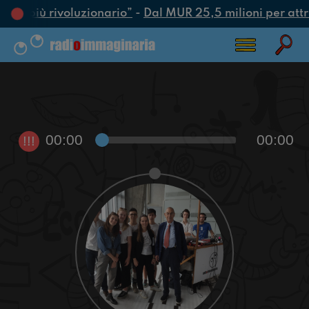
atto più rivoluzionario”
-
Dal MUR 25,5 milioni per attrar
00:00
00:00
!!!