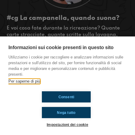
#cg La campanella, quando suona?
E voi cosa fate durante la ricreazione? Quante
carte stracciate, quante scritte sulla lavagna,
quante ore passate a studiare per l’ora
Informazioni sui cookie presenti in questo sito
successiva? Oggi a castel guelfo ne parleremo...
#OkkinSu www.radioimmaginaria.it
Utilizziamo i cookie per raccogliere e analizzare informazioni sulle
prestazioni e sull'utilizzo del sito, per fornire funzionalità di social
Castel Guelfo di Bologna
media e per migliorare e personalizzare contenuti e pubblicità
presenti.
Per saperne di più
Ti è piaciuto? Condividilo!
Consenti
Nega tutto
Impostazioni dei cookie