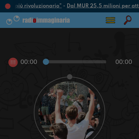
’atto più rivoluzionario”
-
Dal MUR 25,5 milioni per attra
00:00
00:00
!!!