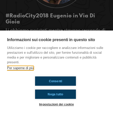
#RadioCity2018 Eugenio in Via Di
Gioia
Li abbiamo avvistati mentre stavano cercando di
parlare del nulla per più di 2h in puntata. Ma chi
Informazioni sui cookie presenti in questo sito
sono 'sti Eugenio e quale GGGIOIA ci
porteranno? Scoprite e diteci se abbiate
Utilizziamo i cookie per raccogliere e analizzare informazioni sulle
OBIEZIONI al riguardo!
prestazioni e sull'utilizzo del sito, per fornire funzionalità di social
media e per migliorare e personalizzare contenuti e pubblicità
#OkkinSu www.radioimmaginaria.it
presenti.
Per saperne di più
Ti è piaciuto? Condividilo!
Consenti
Nega tutto
Impostazioni dei cookie