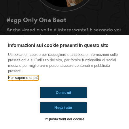
#sgp Only One Beat
Anche #med a volte é interessante! E secondo voi
cosa potra mai succedere se viene invasa da
rappers, scolaresche e cori inferociti?
Informazioni sui cookie presenti in questo sito
#OkkinSu www.radioimmaginaria.it
Utilizziamo i cookie per raccogliere e analizzare informazioni sulle
prestazioni e sull'utilizzo del sito, per fornire funzionalità di social
San Giovanni in Persiceto
media e per migliorare e personalizzare contenuti e pubblicità
presenti.
Per saperne di più
Ti è piaciuto? Condividilo!
Consenti
Nega tutto
Impostazioni dei cookie