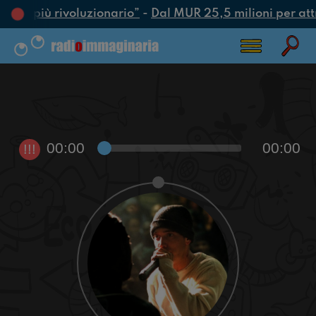
’atto più rivoluzionario”
-
Dal MUR 25,5 milioni per attrar
00:00
00:00
!!!