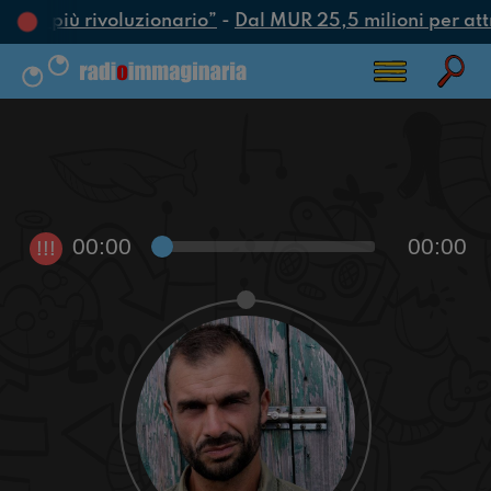
’atto più rivoluzionario”
-
Dal MUR 25,5 milioni per attrar
00:00
00:00
!!!