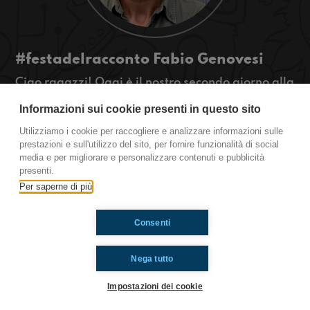
#festadelracconto Fabio Genovesi
Ciao ragazzi! Oggi è il nostro secondo giorno alla
festa del racconto di Carpi e stamattina
Informazioni sui cookie presenti in questo sito
scopriremo con Fabio Genovesi come costruire un
pollaio perfetto!
Utilizziamo i cookie per raccogliere e analizzare informazioni sulle
#OkkinSu www.radioimmaginaria.it
prestazioni e sull'utilizzo del sito, per fornire funzionalità di social
media e per migliorare e personalizzare contenuti e pubblicità
presenti.
Ti è piaciuto? Condividilo!
Per saperne di più
Consenti
Nega tutto
Impostazioni dei cookie